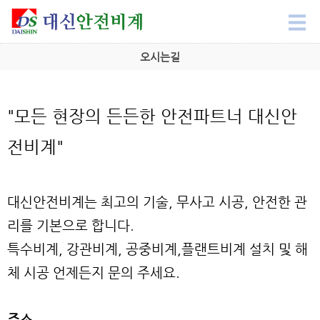
오시는길
"모든 현장의 든든한 안전파트너 대신안
전비계"
대신안전비계는 최고의 기술, 무사고 시공, 안전한 관
리를 기본으로 합니다.
특수비계, 강
관비계, 공중비계,플랜트비계 설치 및 해
체 시공 언제든지 문의 주세요.
주소.