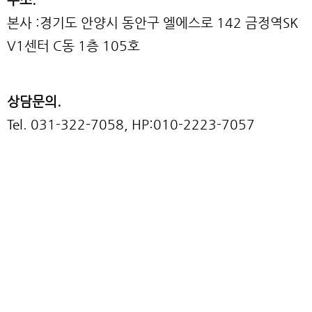
본사 :경기도 안양시 동안구 엘에스로 142 금정역SK
V1센터 C동 1층 105호
상담문의.
Tel. 031-322-7058, HP:010-2223-7057